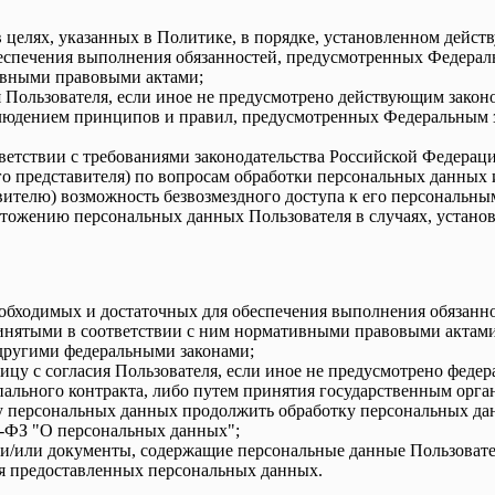
 целях, указанных в Политике, в порядке, установленном дейс
еспечения выполнения обязанностей, предусмотренных Федерал
ивными правовыми актами;
я Пользователя, если иное не предусмотрено действующим зако
людением принципов и правил, предусмотренных Федеральным з
ветствии с требованиями законодательства Российской Федераци
го представителя) по вопросам обработки персональных данных 
вителю) возможность безвозмездного доступа к его персональн
тожению персональных данных Пользователя в случаях, установ
необходимых и достаточных для обеспечения выполнения обязан
инятыми в соответствии с ним нормативными правовыми актами
другими федеральными законами;
цу с согласия Пользователя, если иное не предусмотрено феде
ипального контракта, либо путем принятия государственным орг
ку персональных данных продолжить обработку персональных да
2-ФЗ "О персональных данных";
и/или документы, содержащие персональные данные Пользователя
ия предоставленных персональных данных.