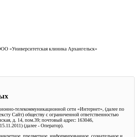
 ООО «Университетская клиника Архангельск»
ных
ационно-телекоммуникационной сети «Интернет», (далее по
тексту Сайт) обществу с ограниченной ответственностью
кая, д. 14, пом.39; почтовый адрес: 163046,
.11.2011) (далее - Оператор).
онкретное, предметное, информированное, сознательное и