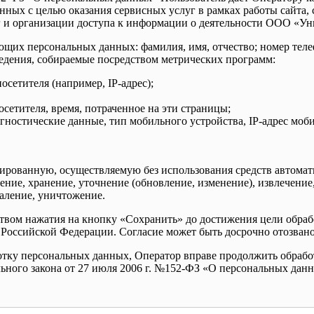
анных с целью оказания сервисных услуг в рамках работы сайта
 и организации доступа к информации о деятельности ООО «Ун
ющих персональных данных: фамилия, имя, отчество; номер теле
ведения, собираемые посредством метрических программ:
осетителя (например, IP-адрес);
сетителя, время, потраченное на эти страницы;
ностические данные, тип мобильного устройства, IP-адрес моби
зированную, осуществляемую без использования средств автома
ление, хранение, уточнение (обновление, изменение), извлечение
даление, уничтожение.
ством нажатия на кнопку «Сохранить» до достижения цели обра
 Российской Федерации. Согласие может быть досрочно отозвано
аботку персональных данных, Оператор вправе продолжить обраб
рального закона от 27 июля 2006 г. №152-ФЗ «О персональных дан