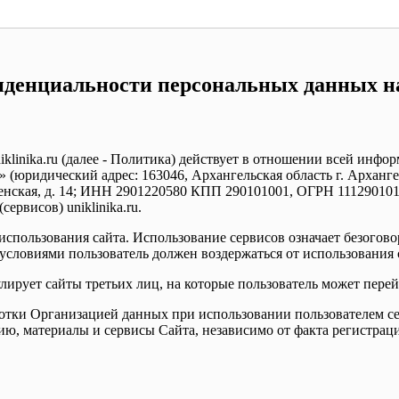
денциальности персональных данных на
klinika.ru (далее - Политика) действует в отношении всей инф
юридический адрес: 163046, Архангельская область г. Архангель
сенская, д. 14; ИНН 2901220580 КПП 290101001, ОГРН 1112901011
ервисов) uniklinika.ru.
использования сайта. Использование сервисов означает безогов
 условиями пользователь должен воздержаться от использования 
улирует сайты третьих лиц, на которые пользователь может пере
тки Организацией данных при использовании пользователем серви
, материалы и сервисы Сайта, независимо от факта регистраци