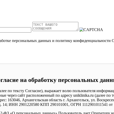
работке персональных данных и политику конфиденциальности
гласие на обработку персональных дан
алее по тексту Согласие), выражает волю пользователя информ
ые через сайт расположенный по адресу uniklinika.ru (далее по 
: 163046, Архангельская область г. Архангельск, ул. Воскресенс
 д. 14; ИНН 2901220580 КПП 290101001, ОГРН 1112901011541 от 15
52-ФЗ «О персональных данных» Пользователь дает Оператору к