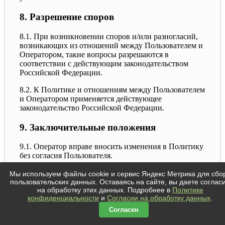
8. Разрешение споров
8.1. При возникновении споров и/или разногласий,
возникающих из отношений между Пользователем и
Оператором, такие вопросы разрешаются в
соответствии с действующим законодательством
Российской Федерации.
8.2. К Политике и отношениям между Пользователем
и Оператором применяется действующее
законодательство Российской Федерации.
9. Заключительные положения
9.1. Оператор вправе вносить изменения в Политику
без согласия Пользователя.
9.2. Новая редакция Политики вступает в силу с
Мы используем файлы cookie и сервис Яндекс Метрика для сбо
момента ее размещения на Сайте, если иное не
пользовательских данных. Оставаясь на сайте, вы даете соглас
на обработку этих данных. Подробнее в
Политике
предусмотрено новой редакцией Политики.
конфиденциальности
и
Согласии на обработку данных
.
Новая редакция Политики применяется к
Согласен
отношениям, возникшим после введения ее в