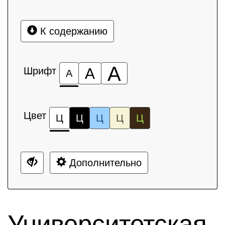
К содержанию
А
Шрифт
А
А
Цвет
Ц
Ц
Ц
Ц
Ц
Дополнительно
Университетская