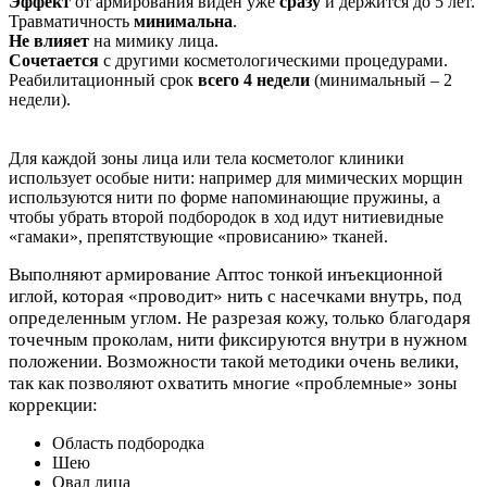
Эффект
от армирования виден уже
сразу
и держится до 5 лет.
Травматичность
минимальна
.
Не влияет
на мимику лица.
Сочетается
с другими косметологическими процедурами.
Реабилитационный срок
всего 4 недели
(минимальный – 2
недели).
Для каждой зоны лица или тела косметолог клиники
использует особые нити: например для мимических морщин
используются нити по форме напоминающие пружины, а
чтобы убрать второй подбородок в ход идут нитиевидные
«гамаки», препятствующие «провисанию» тканей.
Выполняют армирование Аптос тонкой инъекционной
иглой, которая «проводит» нить с насечками внутрь, под
определенным углом. Не разрезая кожу, только благодаря
точечным проколам, нити фиксируются внутри в нужном
положении. Возможности такой методики очень велики,
так как позволяют охватить многие «проблемные» зоны
коррекции:
Область подбородка
Шею
Овал лица