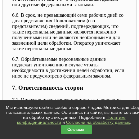
или другими федеральными законами.
6.6. В срок, не превышающий семи рабочих дней со
дня представления Пользователем (его
представителем) сведений, подтверждающих, что
такие персональные данные являются незаконно
полученными или не являются необходимыми для
заявленной цели обработки, Оператор уничтожает
такие персональные данные.
6.7. Обрабатываемые персональные данные
подлежат уничтожению в случае утраты
необходимости в достижении целей обработки, если
иное не предусмотрено федеральным законом.
7. Ответственность сторон
7.1. Оператор несет ответственность за нарушение
требований Федерального закона от 27.07.2006 N
Мы используем файлы cookie и сервис Яндекс Метрика для сбо
152-ФЗ "О персональных данных" в соответствии с
пользовательских данных. Оставаясь на сайте, вы даете соглас
законодательством Российской Федерации.
на обработку этих данных. Подробнее в
Политике
конфиденциальности
и
Согласии на обработку данных
.
7.2. Пользователь вправе в судебном порядке
Согласен
требовать возмещения убытков и (или) компенсации
морального вреда.