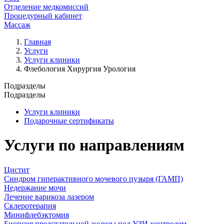
Отделение медкомиссий
Процедурный кабинет
Массаж
Главная
Услуги
Услуги клиники
Флебология Хирургия Урология
Подразделы
Подразделы
Услуги клиники
Подарочные сертификаты
Услуги по направлениям
Цистит
Синдром гиперактивного мочевого пузыря (ГАМП)
Недержание мочи
Лечение варикоза лазером
Склеротерапия
Минифлебэктомия
Биопсия предстательной железы под УЗИ-контролем