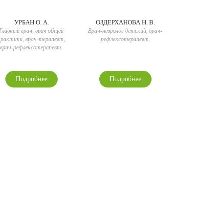
УРБАН О. А.
ОЗДЕРХАНОВА Н. В.
Главный врач, врач общей
Врач-невролог детский, врач-
практики, врач-терапевт,
рефлексотерапевт.
врач-рефлексотерапевт.
Подробнее
Подробнее