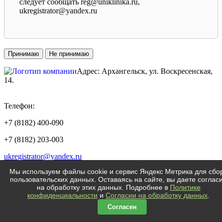
следует сообщать reg@uniklinika.ru,
ukregistrator@yandex.ru
Принимаю
Не принимаю
Адрес: Архангельск, ул. Воскресенская,
14.
ТЦ «КОРОНА
»
Телефон:
+7 (8182) 400-090
+7 (8182) 203-003
ukregistrator@yandex.ru
Мы используем файлы cookie и сервис Яндекс Метрика для сбо
пользовательских данных. Оставаясь на сайте, вы даете соглас
на обработку этих данных. Подробнее в
Политике
конфиденциальности
и
Согласии на обработку данных
.
Политика конфиденциальности
Согласен
Согласие на обработку персональных данных
ООО Университетска клиника Архангельск