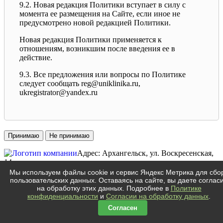
9.2. Новая редакция Политики вступает в силу с
момента ее размещения на Сайте, если иное не
предусмотрено новой редакцией Политики.
Новая редакция Политики применяется к
отношениям, возникшим после введения ее в
действие.
9.3. Все предложения или вопросы по Политике
следует сообщать reg@uniklinika.ru,
ukregistrator@yandex.ru
Принимаю
Не принимаю
Адрес: Архангельск, ул. Воскресенская,
14.
ТЦ «КОРОНА
»
Мы используем файлы cookie и сервис Яндекс Метрика для сбо
пользовательских данных. Оставаясь на сайте, вы даете соглас
Телефон:
на обработку этих данных. Подробнее в
Политике
конфиденциальности
и
Согласии на обработку данных
.
+7 (8182) 400-090
Согласен
+7 (8182) 203-003